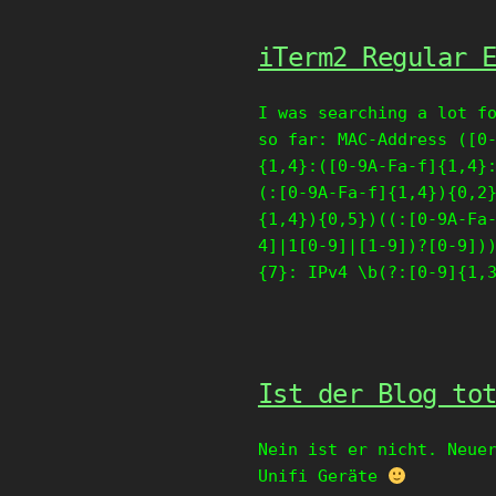
iTerm2 Regular 
I was searching a lot f
so far: MAC-Address ([0
{1,4}:([0-9A-Fa-f]{1,4}
(:[0-9A-Fa-f]{1,4}){0,2
{1,4}){0,5})((:[0-9A-Fa
4]|1[0-9]|[1-9])?[0-9])
{7}: IPv4 \b(?:[0-9]{1,
Ist der Blog to
Nein ist er nicht. Neue
Unifi Geräte