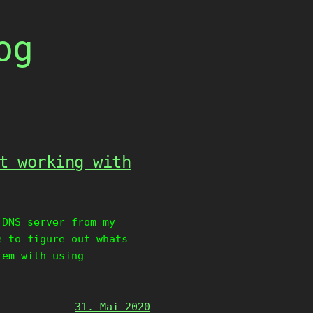
og
t working with
 DNS server from my
e to figure out whats
lem with using
31. Mai 2020