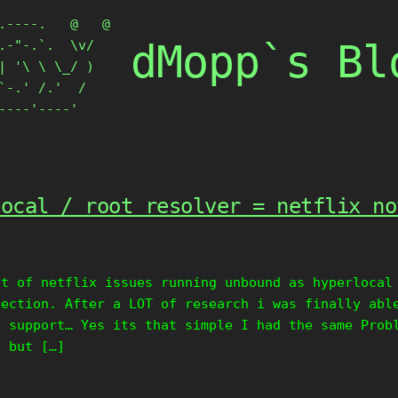
.----.   @   @

dMopp`s Bl
.-"-.`.  \v/

| '\ \ \_/ )

`-.' /.'  /

----'----'
local / root resolver = netflix no
ot of netflix issues running unbound as hyperlocal
nection. After a LOT of research i was finally abl
S support… Yes its that simple I had the same Prob
) but […]