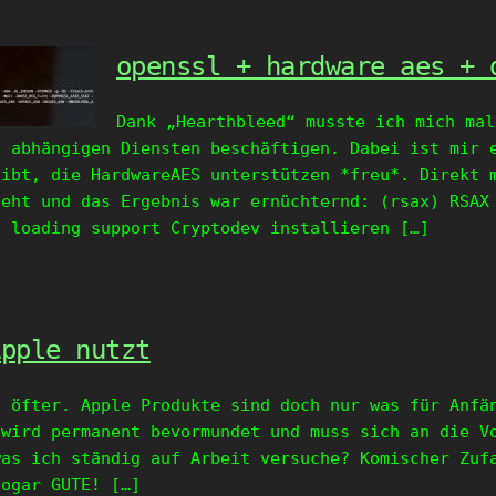
openssl + hardware aes + 
Dank „Hearthbleed“ musste ich mich mal
n abhängigen Diensten beschäftigen. Dabei ist mir 
gibt, die HardwareAES unterstützen *freu*. Direkt 
geht und das Ergebnis war ernüchternd: (rsax) RSAX
e loading support Cryptodev installieren […]
Apple nutzt
h öfter. Apple Produkte sind doch nur was für Anfä
 wird permanent bevormundet und muss sich an die V
was ich ständig auf Arbeit versuche? Komischer Zuf
sogar GUTE! […]