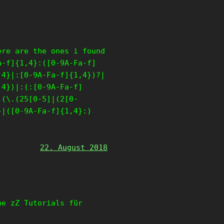
re are the ones i found
a-f]{1,4}:([0-9A-Fa-f]
,4}|:[0-9A-Fa-f]{1,4})?|
,4})|:(:[0-9A-Fa-f]
)(\.(25[0-5]|(2[0-
}|([0-9A-Fa-f]{1,4}:)
22. August 2018
ne zZ Tutorials für