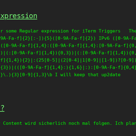
Expression
or some Regular expression for iTerm Triggers The
-9A-Fa-f]{2}[:-]){5}([0-9A-Fa-f]{2}) IPv6 ([0-9A-F
:([0-9A-Fa-f]{1,4}:([0-9A-Fa-f]{1,4}:[0-9A-Fa-f]{0
})|(:[0-9A-Fa-f]{1,4}){0,3})|(:[0-9A-Fa-f]{1,4}){0
-f]{1,4}){2}|:(25[0-5]|(2[0-4]|1[0-9]|[1-9])?[0-9]
){3})|(([0-9A-Fa-f]{1,4}:){1,6}|:):[0-9A-Fa-f]{0,4
3}\.){3}[0-9]{1,3}\b I will keep that up2date
t?
r Content wird sicherlich noch mal folgen. Ich pla