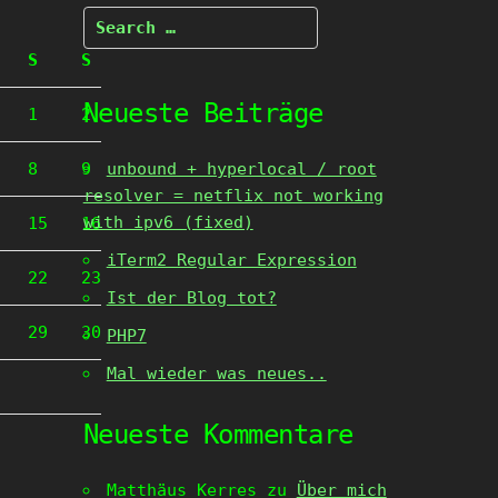
Search
for:
S
S
Neueste Beiträge
1
2
8
9
unbound + hyperlocal / root
resolver = netflix not working
with ipv6 (fixed)
15
16
iTerm2 Regular Expression
22
23
Ist der Blog tot?
29
30
PHP7
Mal wieder was neues..
Neueste Kommentare
Matthäus Kerres
zu
Über mich