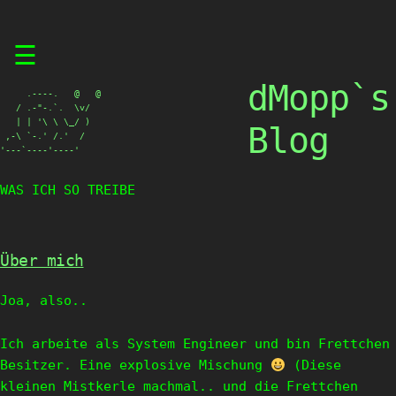
Skip
☰
to
content
dMopp`s
     .----.   @   @

   / .-"-.`.  \v/

   | | '\ \ \_/ )

Blog
 ,-\ `-.' /.'  /

'---`----'----'
WAS ICH SO TREIBE
Über mich
Joa, also..
Ich arbeite als System Engineer und bin Frettchen
Besitzer. Eine explosive Mischung
(Diese
kleinen Mistkerle machmal.. und die Frettchen