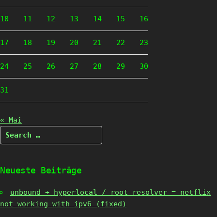
10
11
12
13
14
15
16
17
18
19
20
21
22
23
24
25
26
27
28
29
30
31
« Mai
Search
for:
Neueste Beiträge
unbound + hyperlocal / root resolver = netflix
not working with ipv6 (fixed)