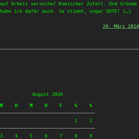
auf Arbeit versuche? Komischer Zufall. Und Gründe
habe ich dafür auch. Ja stimmt, sogar GUTE! […]
20. März 2014
August 2026
M
D
M
D
F
S
S
1
2
3
4
5
6
7
8
9